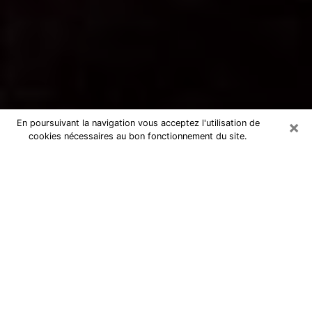
×
En poursuivant la navigation vous acceptez l'utilisation de
cookies nécessaires au bon fonctionnement du site.
Voyance par téléphone à Moissy-
Cramayel
La voyance est très nettement considérée de nos jours
comme l’art qui permet à un individu de se projeter
dans son passé, de mieux appréhender son présent et
de se renseigner sur son futur afin que les éléments
clés qui lui échappaient lui soient mieux décortiqués.
L’aspect utilitaire de ce moyen de divination draine à
travers le monde un nombre toujours croissant