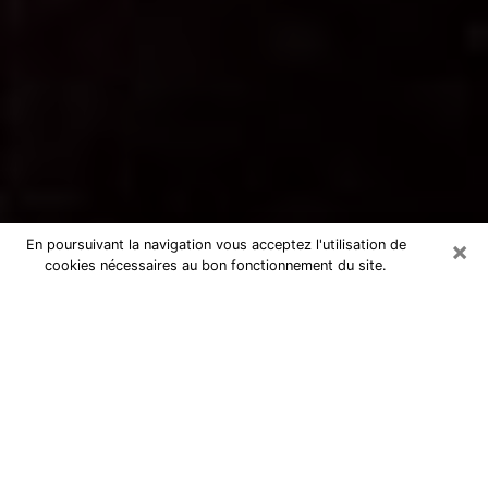
×
En poursuivant la navigation vous acceptez l'utilisation de
cookies nécessaires au bon fonctionnement du site.
Voyance par téléphone à Champs-
sur-Marne
La voyance est très nettement considérée de nos jours
comme l’art qui permet à un individu de se projeter
dans son passé, de mieux appréhender son présent et
de se renseigner sur son futur afin que les éléments
clés qui lui échappaient lui soient mieux décortiqués.