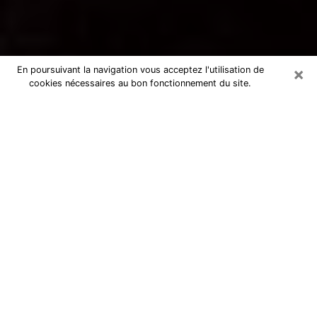
×
En poursuivant la navigation vous acceptez l'utilisation de
cookies nécessaires au bon fonctionnement du site.
Voyance par téléphone à La Flèche
La voyance est très nettement considérée de nos jours
comme l’art qui permet à un individu de se projeter
dans son passé, de mieux appréhender son présent et
de se renseigner sur son futur afin que les éléments
clés qui lui échappaient lui soient mieux décortiqués.
L’aspect utilitaire de ce moyen de divination draine à
travers le monde un nombre toujours croissant
d’individus. Ce faisant, cette flambée influe sur la
qualité des acteurs qui ont la charge de cet art. Il
devient donc contraignant de retrouver aisément une
voyante ou un voyant doté de la maîtrise parfaite des