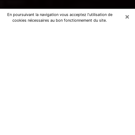
×
En poursuivant la navigation vous acceptez l'utilisation de
cookies nécessaires au bon fonctionnement du site.
Voyance par téléphone à Senlis
La voyance est très nettement considérée de nos jours
comme l’art qui permet à un individu de se projeter
dans son passé, de mieux appréhender son présent et
de se renseigner sur son futur afin que les éléments
clés qui lui échappaient lui soient mieux décortiqués.
L’aspect utilitaire de ce moyen de divination draine à
travers le monde un nombre toujours croissant
d’individus. Ce faisant, cette flambée influe sur la
qualité des acteurs qui ont la charge de cet art. Il
devient donc contraignant de retrouver aisément une
voyante ou un voyant doté de la maîtrise parfaite des
techniques qui cadrent avec les arts divinatoires. Ce
postulat fonde donc certaines personnes à croire