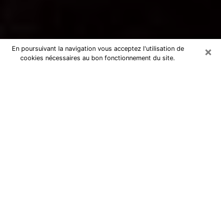
×
En poursuivant la navigation vous acceptez l'utilisation de
cookies nécessaires au bon fonctionnement du site.
Voyance par téléphone à Beauvais
La voyance est très nettement considérée de nos jours
comme l’art qui permet à un individu de se projeter
dans son passé, de mieux appréhender son présent et
de se renseigner sur son futur afin que les éléments
clés qui lui échappaient lui soient mieux décortiqués.
L’aspect utilitaire de ce moyen de divination draine à
travers le monde un nombre toujours croissant
d’individus. Ce faisant, cette flambée influe sur la
qualité des acteurs qui ont la charge de cet art. Il
devient donc contraignant de retrouver aisément une
voyante ou un voyant doté de la maîtrise parfaite des