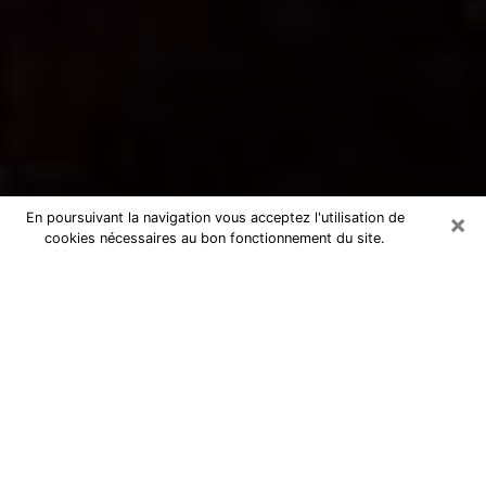
×
En poursuivant la navigation vous acceptez l'utilisation de
cookies nécessaires au bon fonctionnement du site.
Voyance par téléphone à Pont-
Sainte-Maxence
La voyance est très nettement considérée de nos jours
comme l’art qui permet à un individu de se projeter
dans son passé, de mieux appréhender son présent et
de se renseigner sur son futur afin que les éléments
clés qui lui échappaient lui soient mieux décortiqués.
L’aspect utilitaire de ce moyen de divination draine à