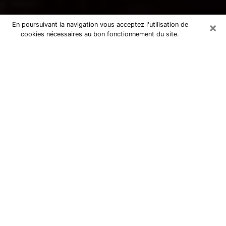
×
En poursuivant la navigation vous acceptez l'utilisation de
cookies nécessaires au bon fonctionnement du site.
Voyance par téléphone à Vannes
La voyance est très nettement considérée de nos jours
comme l’art qui permet à un individu de se projeter
dans son passé, de mieux appréhender son présent et
de se renseigner sur son futur afin que les éléments
clés qui lui échappaient lui soient mieux décortiqués.
L’aspect utilitaire de ce moyen de divination draine à
travers le monde un nombre toujours croissant
d’individus. Ce faisant, cette flambée influe sur la
qualité des acteurs qui ont la charge de cet art. Il
devient donc contraignant de retrouver aisément une
voyante ou un voyant doté de la maîtrise parfaite des
techniques qui cadrent avec les arts divinatoires. Ce
postulat fonde donc certaines personnes à croire