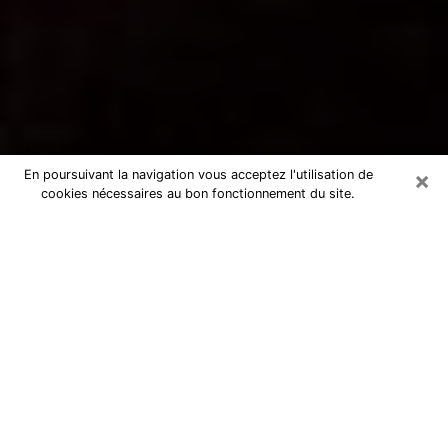
×
En poursuivant la navigation vous acceptez l'utilisation de
cookies nécessaires au bon fonctionnement du site.
Voyance par téléphone à Lons-le-
Saunier
La voyance est très nettement considérée de nos jours
comme l’art qui permet à un individu de se projeter
dans son passé, de mieux appréhender son présent et
de se renseigner sur son futur afin que les éléments
clés qui lui échappaient lui soient mieux décortiqués.
L’aspect utilitaire de ce moyen de divination draine à
travers le monde un nombre toujours croissant