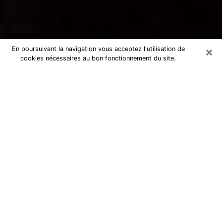
×
En poursuivant la navigation vous acceptez l'utilisation de
cookies nécessaires au bon fonctionnement du site.
Voyance par téléphone à Saint-Malo
La voyance est très nettement considérée de nos jours
comme l’art qui permet à un individu de se projeter
dans son passé, de mieux appréhender son présent et
de se renseigner sur son futur afin que les éléments
clés qui lui échappaient lui soient mieux décortiqués.
L’aspect utilitaire de ce moyen de divination draine à
travers le monde un nombre toujours croissant
d’individus. Ce faisant, cette flambée influe sur la
qualité des acteurs qui ont la charge de cet art. Il
devient donc contraignant de retrouver aisément une
voyante ou un voyant doté de la maîtrise parfaite des