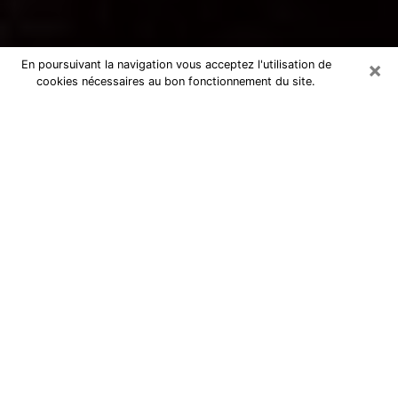
×
En poursuivant la navigation vous acceptez l'utilisation de
cookies nécessaires au bon fonctionnement du site.
Voyance par téléphone à Biguglia
La voyance est très nettement considérée de nos jours
comme l’art qui permet à un individu de se projeter
dans son passé, de mieux appréhender son présent et
de se renseigner sur son futur afin que les éléments
clés qui lui échappaient lui soient mieux décortiqués.
L’aspect utilitaire de ce moyen de divination draine à
travers le monde un nombre toujours croissant
d’individus. Ce faisant, cette flambée influe sur la
qualité des acteurs qui ont la charge de cet art. Il
devient donc contraignant de retrouver aisément une
voyante ou un voyant doté de la maîtrise parfaite des
techniques qui cadrent avec les arts divinatoires. Ce