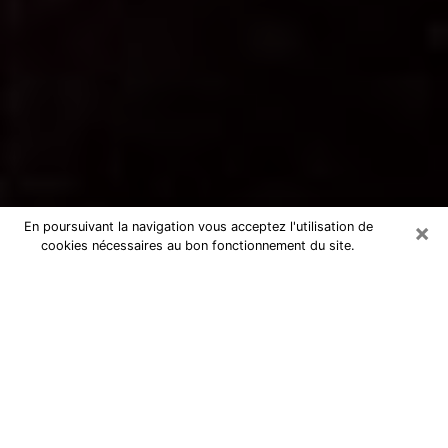
×
En poursuivant la navigation vous acceptez l'utilisation de
cookies nécessaires au bon fonctionnement du site.
Voyance par téléphone dans le Cher
La voyance est très nettement considérée de nos jours
comme l’art qui permet à un individu de se projeter
dans son passé, de mieux appréhender son présent et
de se renseigner sur son futur afin que les éléments
clés qui lui échappaient lui soient mieux décortiqués.
L’aspect utilitaire de ce moyen de divination draine à