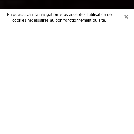
×
En poursuivant la navigation vous acceptez l'utilisation de
cookies nécessaires au bon fonctionnement du site.
Voyance par téléphone à Rodez
La voyance est très nettement considérée de nos jours
comme l’art qui permet à un individu de se projeter
dans son passé, de mieux appréhender son présent et
de se renseigner sur son futur afin que les éléments
clés qui lui échappaient lui soient mieux décortiqués.
L’aspect utilitaire de ce moyen de divination draine à
travers le monde un nombre toujours croissant
d’individus. Ce faisant, cette flambée influe sur la
qualité des acteurs qui ont la charge de cet art. Il
devient donc contraignant de retrouver aisément une
voyante ou un voyant doté de la maîtrise parfaite des
techniques qui cadrent avec les arts divinatoires. Ce
postulat fonde donc certaines personnes à croire