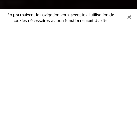
×
En poursuivant la navigation vous acceptez l'utilisation de
cookies nécessaires au bon fonctionnement du site.
Voyance par téléphone à Gap
La voyance est très nettement considérée de nos jours
comme l’art qui permet à un individu de se projeter
dans son passé, de mieux appréhender son présent et
de se renseigner sur son futur afin que les éléments
clés qui lui échappaient lui soient mieux décortiqués.
L’aspect utilitaire de ce moyen de divination draine à
travers le monde un nombre toujours croissant
d’individus. Ce faisant, cette flambée influe sur la
qualité des acteurs qui ont la charge de cet art. Il
devient donc contraignant de retrouver aisément une
voyante ou un voyant doté de la maîtrise parfaite des
techniques qui cadrent avec les arts divinatoires. Ce
postulat fonde donc certaines personnes à croire