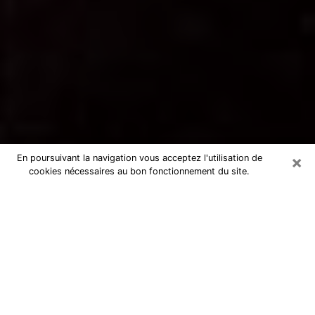
×
En poursuivant la navigation vous acceptez l'utilisation de
cookies nécessaires au bon fonctionnement du site.
Voyance par téléphone à Bormes-
les-Mimosas
La voyance est très nettement considérée de nos jours
comme l’art qui permet à un individu de se projeter
dans son passé, de mieux appréhender son présent et
de se renseigner sur son futur afin que les éléments
clés qui lui échappaient lui soient mieux décortiqués.