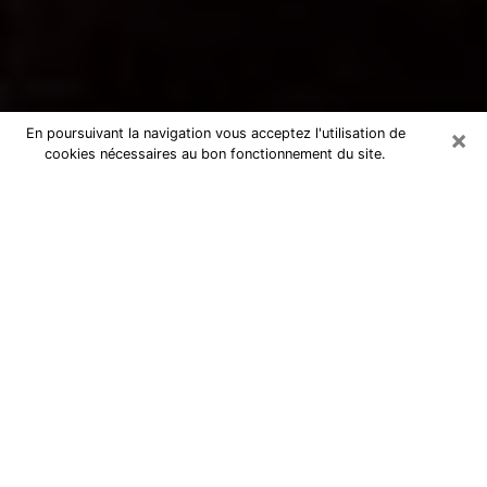
×
En poursuivant la navigation vous acceptez l'utilisation de
cookies nécessaires au bon fonctionnement du site.
Voyance par téléphone à Vincennes
La voyance est très nettement considérée de nos jours
comme l’art qui permet à un individu de se projeter
dans son passé, de mieux appréhender son présent et
de se renseigner sur son futur afin que les éléments
clés qui lui échappaient lui soient mieux décortiqués.
L’aspect utilitaire de ce moyen de divination draine à
travers le monde un nombre toujours croissant
d’individus. Ce faisant, cette flambée influe sur la
qualité des acteurs qui ont la charge de cet art. Il
devient donc contraignant de retrouver aisément une