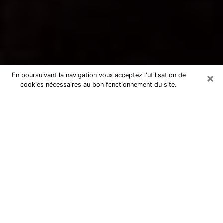
×
En poursuivant la navigation vous acceptez l'utilisation de
cookies nécessaires au bon fonctionnement du site.
Voyance par téléphone à
Beauchamp
La voyance est très nettement considérée de nos jours
comme l’art qui permet à un individu de se projeter
dans son passé, de mieux appréhender son présent et
de se renseigner sur son futur afin que les éléments
clés qui lui échappaient lui soient mieux décortiqués.
L’aspect utilitaire de ce moyen de divination draine à
travers le monde un nombre toujours croissant
d’individus. Ce faisant, cette flambée influe sur la