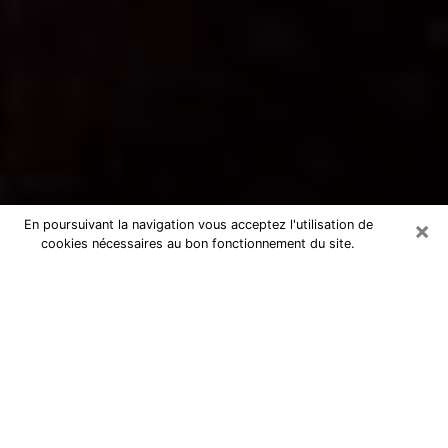
×
En poursuivant la navigation vous acceptez l'utilisation de
cookies nécessaires au bon fonctionnement du site.
Voyance par téléphone à Pierrefitte-
sur-Seine
La voyance est très nettement considérée de nos jours
comme l’art qui permet à un individu de se projeter
dans son passé, de mieux appréhender son présent et
de se renseigner sur son futur afin que les éléments
clés qui lui échappaient lui soient mieux décortiqués.