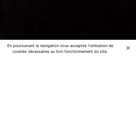
×
En poursuivant la navigation vous acceptez l'utilisation de
cookies nécessaires au bon fonctionnement du site.
Voyance par téléphone à Sainte-
Adresse
La voyance est très nettement considérée de nos jours
comme l’art qui permet à un individu de se projeter
dans son passé, de mieux appréhender son présent et
de se renseigner sur son futur afin que les éléments
clés qui lui échappaient lui soient mieux décortiqués.
L’aspect utilitaire de ce moyen de divination draine à
travers le monde un nombre toujours croissant
d’individus. Ce faisant, cette flambée influe sur la