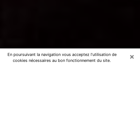
×
En poursuivant la navigation vous acceptez l'utilisation de
cookies nécessaires au bon fonctionnement du site.
Voyance par téléphone à Paray-le-
Monial
La voyance est très nettement considérée de nos jours
comme l’art qui permet à un individu de se projeter
dans son passé, de mieux appréhender son présent et
de se renseigner sur son futur afin que les éléments
clés qui lui échappaient lui soient mieux décortiqués.
L’aspect utilitaire de ce moyen de divination draine à
travers le monde un nombre toujours croissant