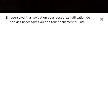
×
En poursuivant la navigation vous acceptez l'utilisation de
cookies nécessaires au bon fonctionnement du site.
Voyance par téléphone à Urrugne
La voyance est très nettement considérée de nos jours
comme l’art qui permet à un individu de se projeter
dans son passé, de mieux appréhender son présent et
de se renseigner sur son futur afin que les éléments
clés qui lui échappaient lui soient mieux décortiqués.
L’aspect utilitaire de ce moyen de divination draine à
travers le monde un nombre toujours croissant
d’individus. Ce faisant, cette flambée influe sur la
qualité des acteurs qui ont la charge de cet art. Il
devient donc contraignant de retrouver aisément une
voyante ou un voyant doté de la maîtrise parfaite des
techniques qui cadrent avec les arts divinatoires. Ce