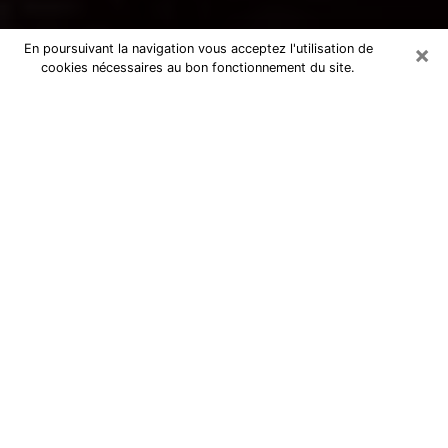
×
En poursuivant la navigation vous acceptez l'utilisation de
cookies nécessaires au bon fonctionnement du site.
Voyance par téléphone à Orthez
La voyance est très nettement considérée de nos jours
comme l’art qui permet à un individu de se projeter
dans son passé, de mieux appréhender son présent et
de se renseigner sur son futur afin que les éléments
clés qui lui échappaient lui soient mieux décortiqués.
L’aspect utilitaire de ce moyen de divination draine à
travers le monde un nombre toujours croissant
d’individus. Ce faisant, cette flambée influe sur la
qualité des acteurs qui ont la charge de cet art. Il
devient donc contraignant de retrouver aisément une
voyante ou un voyant doté de la maîtrise parfaite des
techniques qui cadrent avec les arts divinatoires. Ce
postulat fonde donc certaines personnes à croire