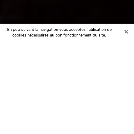
×
En poursuivant la navigation vous acceptez l'utilisation de
cookies nécessaires au bon fonctionnement du site.
Voyance par téléphone à Mourenx
La voyance est très nettement considérée de nos jours
comme l’art qui permet à un individu de se projeter
dans son passé, de mieux appréhender son présent et
de se renseigner sur son futur afin que les éléments
clés qui lui échappaient lui soient mieux décortiqués.
L’aspect utilitaire de ce moyen de divination draine à
travers le monde un nombre toujours croissant
d’individus. Ce faisant, cette flambée influe sur la
qualité des acteurs qui ont la charge de cet art. Il
devient donc contraignant de retrouver aisément une
voyante ou un voyant doté de la maîtrise parfaite des