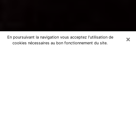
×
En poursuivant la navigation vous acceptez l'utilisation de
cookies nécessaires au bon fonctionnement du site.
Voyance par téléphone à Méricourt
La voyance est très nettement considérée de nos jours
comme l’art qui permet à un individu de se projeter
dans son passé, de mieux appréhender son présent et
de se renseigner sur son futur afin que les éléments
clés qui lui échappaient lui soient mieux décortiqués.
L’aspect utilitaire de ce moyen de divination draine à
travers le monde un nombre toujours croissant
d’individus. Ce faisant, cette flambée influe sur la
qualité des acteurs qui ont la charge de cet art. Il
devient donc contraignant de retrouver aisément une