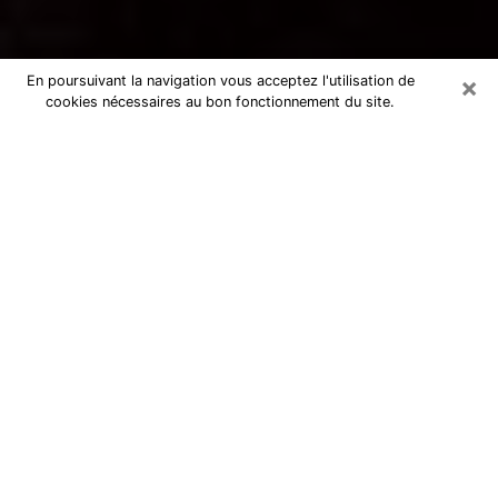
×
En poursuivant la navigation vous acceptez l'utilisation de
cookies nécessaires au bon fonctionnement du site.
Voyance par téléphone à Beuvry
La voyance est très nettement considérée de nos jours
comme l’art qui permet à un individu de se projeter
dans son passé, de mieux appréhender son présent et
de se renseigner sur son futur afin que les éléments
clés qui lui échappaient lui soient mieux décortiqués.
L’aspect utilitaire de ce moyen de divination draine à
travers le monde un nombre toujours croissant
d’individus. Ce faisant, cette flambée influe sur la
qualité des acteurs qui ont la charge de cet art. Il
devient donc contraignant de retrouver aisément une
voyante ou un voyant doté de la maîtrise parfaite des
techniques qui cadrent avec les arts divinatoires. Ce