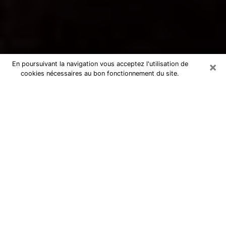
×
En poursuivant la navigation vous acceptez l'utilisation de
cookies nécessaires au bon fonctionnement du site.
Voyance par téléphone à
Armentières
La voyance est très nettement considérée de nos jours
comme l’art qui permet à un individu de se projeter
dans son passé, de mieux appréhender son présent et
de se renseigner sur son futur afin que les éléments
clés qui lui échappaient lui soient mieux décortiqués.
L’aspect utilitaire de ce moyen de divination draine à
travers le monde un nombre toujours croissant
d’individus. Ce faisant, cette flambée influe sur la
qualité des acteurs qui ont la charge de cet art. Il