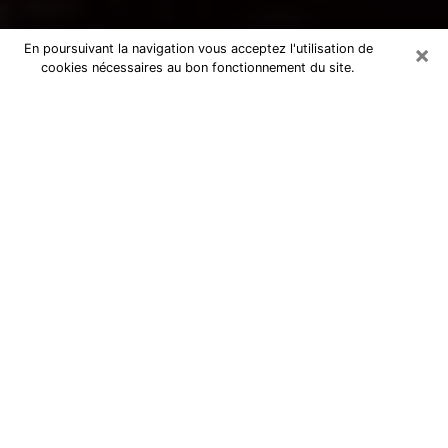
×
En poursuivant la navigation vous acceptez l'utilisation de
cookies nécessaires au bon fonctionnement du site.
Voyance par téléphone à Marly
La voyance est très nettement considérée de nos jours
comme l’art qui permet à un individu de se projeter
dans son passé, de mieux appréhender son présent et
de se renseigner sur son futur afin que les éléments
clés qui lui échappaient lui soient mieux décortiqués.
L’aspect utilitaire de ce moyen de divination draine à
travers le monde un nombre toujours croissant
d’individus. Ce faisant, cette flambée influe sur la
qualité des acteurs qui ont la charge de cet art. Il
devient donc contraignant de retrouver aisément une
voyante ou un voyant doté de la maîtrise parfaite des
techniques qui cadrent avec les arts divinatoires. Ce
postulat fonde donc certaines personnes à croire