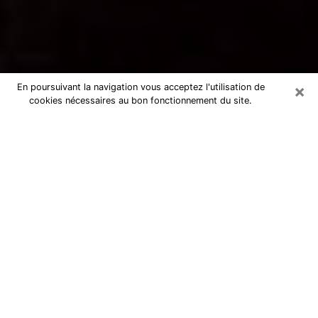
×
En poursuivant la navigation vous acceptez l'utilisation de
cookies nécessaires au bon fonctionnement du site.
Voyance par téléphone au Passage
La voyance est très nettement considérée de nos jours
comme l’art qui permet à un individu de se projeter
dans son passé, de mieux appréhender son présent et
de se renseigner sur son futur afin que les éléments
clés qui lui échappaient lui soient mieux décortiqués.
L’aspect utilitaire de ce moyen de divination draine à
travers le monde un nombre toujours croissant
d’individus. Ce faisant, cette flambée influe sur la
qualité des acteurs qui ont la charge de cet art. Il
devient donc contraignant de retrouver aisément une