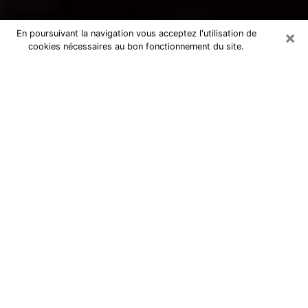
×
En poursuivant la navigation vous acceptez l'utilisation de
cookies nécessaires au bon fonctionnement du site.
Voyance par téléphone à Mably
La voyance est très nettement considérée de nos jours
comme l’art qui permet à un individu de se projeter
dans son passé, de mieux appréhender son présent et
de se renseigner sur son futur afin que les éléments
clés qui lui échappaient lui soient mieux décortiqués.
L’aspect utilitaire de ce moyen de divination draine à
travers le monde un nombre toujours croissant
d’individus. Ce faisant, cette flambée influe sur la
qualité des acteurs qui ont la charge de cet art. Il
devient donc contraignant de retrouver aisément une
voyante ou un voyant doté de la maîtrise parfaite des
techniques qui cadrent avec les arts divinatoires. Ce
postulat fonde donc certaines personnes à croire