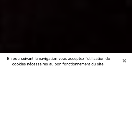
×
En poursuivant la navigation vous acceptez l'utilisation de
cookies nécessaires au bon fonctionnement du site.
Voyance par téléphone à L'Isle-
d'Abeau
La voyance est très nettement considérée de nos jours
comme l’art qui permet à un individu de se projeter
dans son passé, de mieux appréhender son présent et
de se renseigner sur son futur afin que les éléments
clés qui lui échappaient lui soient mieux décortiqués.
L’aspect utilitaire de ce moyen de divination draine à