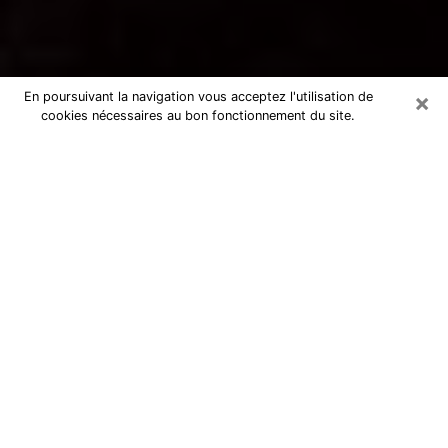
×
En poursuivant la navigation vous acceptez l'utilisation de
cookies nécessaires au bon fonctionnement du site.
Voyance par téléphone à Fontaine
La voyance est très nettement considérée de nos jours
comme l’art qui permet à un individu de se projeter
dans son passé, de mieux appréhender son présent et
de se renseigner sur son futur afin que les éléments
clés qui lui échappaient lui soient mieux décortiqués.
L’aspect utilitaire de ce moyen de divination draine à
travers le monde un nombre toujours croissant
d’individus. Ce faisant, cette flambée influe sur la
qualité des acteurs qui ont la charge de cet art. Il
devient donc contraignant de retrouver aisément une
voyante ou un voyant doté de la maîtrise parfaite des