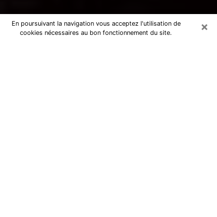
×
En poursuivant la navigation vous acceptez l'utilisation de
cookies nécessaires au bon fonctionnement du site.
Voyance par téléphone à Sceaux
La voyance est très nettement considérée de nos jours
comme l’art qui permet à un individu de se projeter
dans son passé, de mieux appréhender son présent et
de se renseigner sur son futur afin que les éléments
clés qui lui échappaient lui soient mieux décortiqués.
L’aspect utilitaire de ce moyen de divination draine à
travers le monde un nombre toujours croissant
d’individus. Ce faisant, cette flambée influe sur la
qualité des acteurs qui ont la charge de cet art. Il
devient donc contraignant de retrouver aisément une
voyante ou un voyant doté de la maîtrise parfaite des
techniques qui cadrent avec les arts divinatoires. Ce
postulat fonde donc certaines personnes à croire