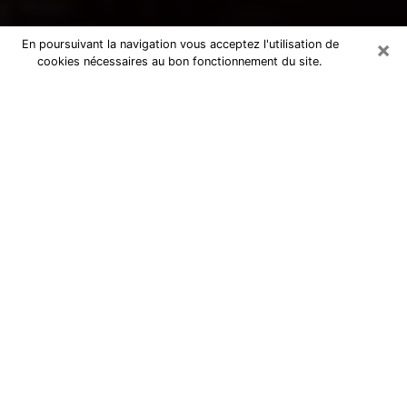
×
En poursuivant la navigation vous acceptez l'utilisation de
cookies nécessaires au bon fonctionnement du site.
Voyance par téléphone à Mios
La voyance est très nettement considérée de nos jours
comme l’art qui permet à un individu de se projeter
dans son passé, de mieux appréhender son présent et
de se renseigner sur son futur afin que les éléments
clés qui lui échappaient lui soient mieux décortiqués.
L’aspect utilitaire de ce moyen de divination draine à
travers le monde un nombre toujours croissant
d’individus. Ce faisant, cette flambée influe sur la
qualité des acteurs qui ont la charge de cet art. Il
devient donc contraignant de retrouver aisément une
voyante ou un voyant doté de la maîtrise parfaite des
techniques qui cadrent avec les arts divinatoires. Ce
postulat fonde donc certaines personnes à croire