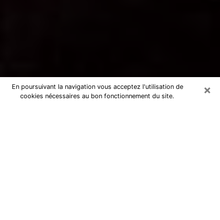
×
En poursuivant la navigation vous acceptez l'utilisation de
cookies nécessaires au bon fonctionnement du site.
Voyance par téléphone à Pont-
Saint-Esprit
La voyance est très nettement considérée de nos jours
comme l’art qui permet à un individu de se projeter
dans son passé, de mieux appréhender son présent et
de se renseigner sur son futur afin que les éléments
clés qui lui échappaient lui soient mieux décortiqués.
L’aspect utilitaire de ce moyen de divination draine à
travers le monde un nombre toujours croissant