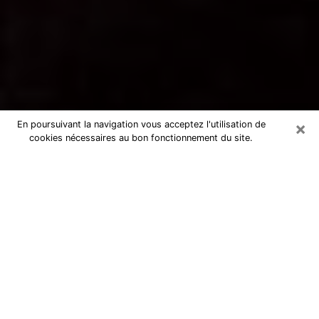
×
En poursuivant la navigation vous acceptez l'utilisation de
cookies nécessaires au bon fonctionnement du site.
Voyance par téléphone à La Ville-
du-Bois
La voyance est très nettement considérée de nos jours
comme l’art qui permet à un individu de se projeter
dans son passé, de mieux appréhender son présent et
de se renseigner sur son futur afin que les éléments
clés qui lui échappaient lui soient mieux décortiqués.
L’aspect utilitaire de ce moyen de divination draine à
travers le monde un nombre toujours croissant