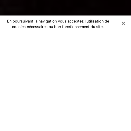
×
En poursuivant la navigation vous acceptez l'utilisation de
cookies nécessaires au bon fonctionnement du site.
Voyance par téléphone à Crosne
La voyance est très nettement considérée de nos jours
comme l’art qui permet à un individu de se projeter
dans son passé, de mieux appréhender son présent et
de se renseigner sur son futur afin que les éléments
clés qui lui échappaient lui soient mieux décortiqués.
L’aspect utilitaire de ce moyen de divination draine à
travers le monde un nombre toujours croissant
d’individus. Ce faisant, cette flambée influe sur la
qualité des acteurs qui ont la charge de cet art. Il
devient donc contraignant de retrouver aisément une
voyante ou un voyant doté de la maîtrise parfaite des
techniques qui cadrent avec les arts divinatoires. Ce