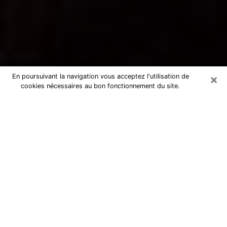
×
En poursuivant la navigation vous acceptez l'utilisation de
cookies nécessaires au bon fonctionnement du site.
Voyance par téléphone à Bourg-de-
Péage
La voyance est très nettement considérée de nos jours
comme l’art qui permet à un individu de se projeter
dans son passé, de mieux appréhender son présent et
de se renseigner sur son futur afin que les éléments
clés qui lui échappaient lui soient mieux décortiqués.
L’aspect utilitaire de ce moyen de divination draine à
travers le monde un nombre toujours croissant
d’individus. Ce faisant, cette flambée influe sur la