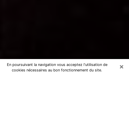
×
En poursuivant la navigation vous acceptez l'utilisation de
cookies nécessaires au bon fonctionnement du site.
Voyance par téléphone à Saint-
Genis-Pouilly
La voyance est très nettement considérée de nos jours
comme l’art qui permet à un individu de se projeter
dans son passé, de mieux appréhender son présent et
de se renseigner sur son futur afin que les éléments
clés qui lui échappaient lui soient mieux décortiqués.